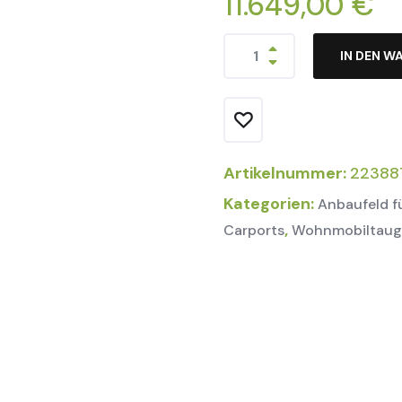
11.649,00
€
IN DEN W
Artikelnummer:
22388
Kategorien:
Anbaufeld f
,
Carports
Wohnmobiltaugl