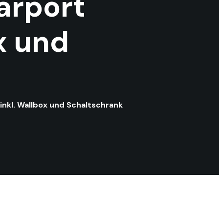
arport
x und
kl. Wallbox und Schaltschrank