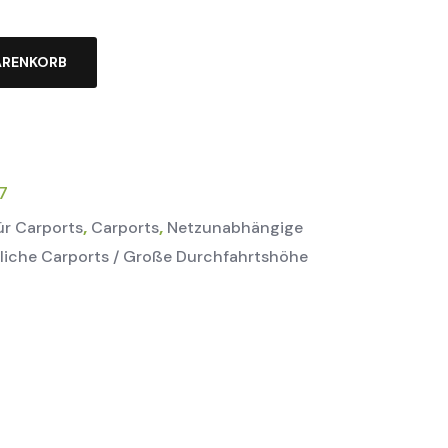
ARENKORB
7
,
,
ür Carports
Carports
Netzunabhängige
iche Carports / Große Durchfahrtshöhe