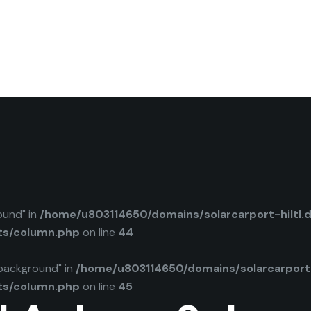
ound" in
/home/u803114650/domains/solarcarport-hiltl.
ts/column.php
on line
44
background" in
/home/u803114650/domains/solarcarport-
ts/column.php
on line
45