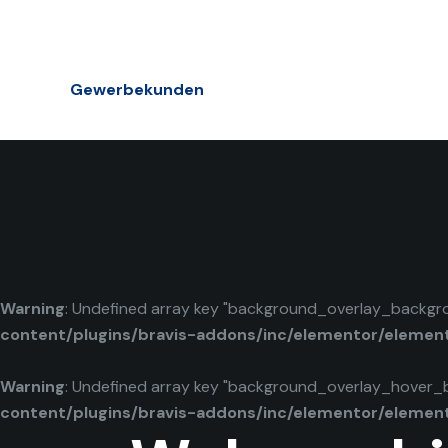
Gewerbekunden
Warning
: Undefined array key "background_overlay_backgr
content/plugins/bravis-addons/inc/elementor/elemen
Warning
: Undefined array key "background_overlay_hover_
content/plugins/bravis-addons/inc/elementor/elemen